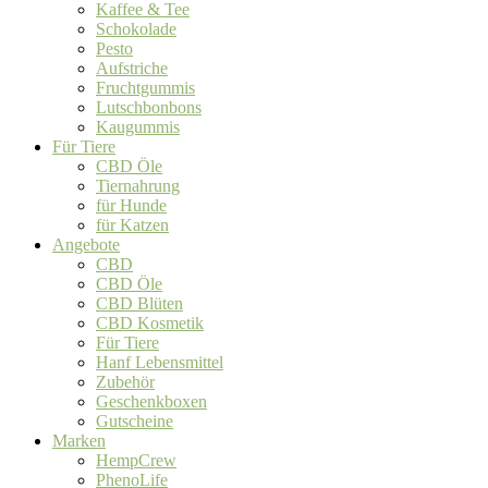
Kaffee & Tee
Schokolade
Pesto
Aufstriche
Fruchtgummis
Lutschbonbons
Kaugummis
Für Tiere
CBD Öle
Tiernahrung
für Hunde
für Katzen
Angebote
CBD
CBD Öle
CBD Blüten
CBD Kosmetik
Für Tiere
Hanf Lebensmittel
Zubehör
Geschenkboxen
Gutscheine
Marken
HempCrew
PhenoLife