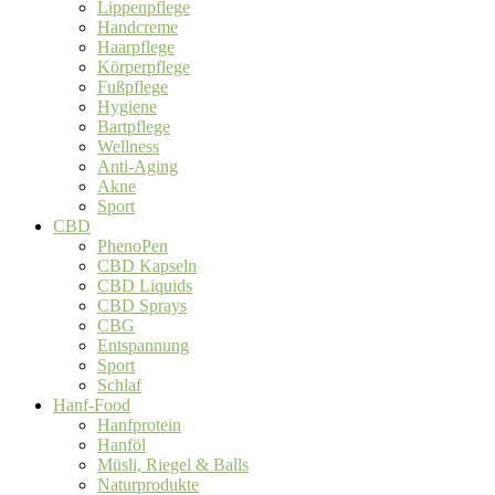
Lippenpflege
Handcreme
Haarpflege
Körperpflege
Fußpflege
Hygiene
Bartpflege
Wellness
Anti-Aging
Akne
Sport
CBD
PhenoPen
CBD Kapseln
CBD Liquids
CBD Sprays
CBG
Entspannung
Sport
Schlaf
Hanf-Food
Hanfprotein
Hanföl
Müsli, Riegel & Balls
Naturprodukte