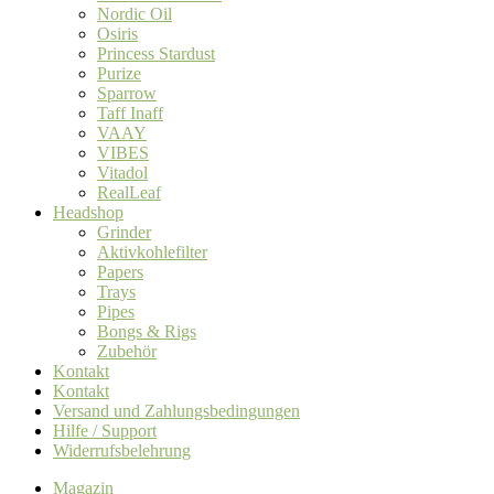
Nordic Oil
Osiris
Princess Stardust
Purize
Sparrow
Taff Inaff
VAAY
VIBES
Vitadol
RealLeaf
Headshop
Grinder
Aktivkohlefilter
Papers
Trays
Pipes
Bongs & Rigs
Zubehör
Kontakt
Kontakt
Versand und Zahlungsbedingungen
Hilfe / Support
Widerrufsbelehrung
Magazin