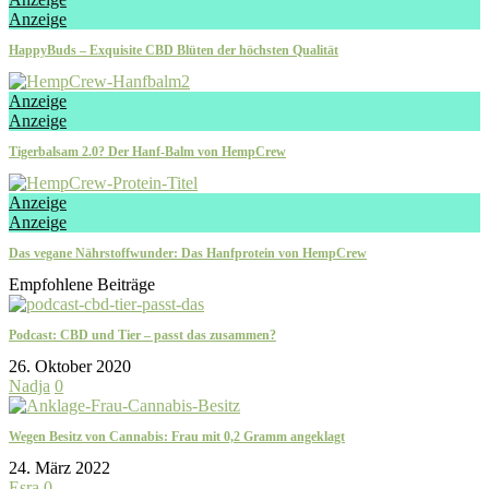
Anzeige
HappyBuds – Exquisite CBD Blüten der höchsten Qualität
Anzeige
Anzeige
Tigerbalsam 2.0? Der Hanf-Balm von HempCrew
Anzeige
Anzeige
Das vegane Nährstoffwunder: Das Hanfprotein von HempCrew
Empfohlene Beiträge
Podcast: CBD und Tier – passt das zusammen?
26. Oktober 2020
Nadja
0
Wegen Besitz von Cannabis: Frau mit 0,2 Gramm angeklagt
24. März 2022
Esra
0