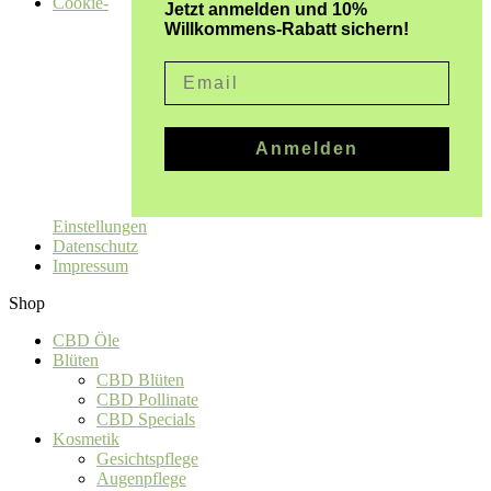
Cookie-
Jetzt anmelden und 10%
Willkommens-Rabatt sichern!
Email
Anmelden
Einstellungen
Datenschutz
Impressum
Shop
CBD Öle
Blüten
CBD Blüten
CBD Pollinate
CBD Specials
Kosmetik
Gesichtspflege
Augenpflege