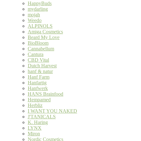
HappyBuds
mydarling
mojah
Weedo
ALPINOLS
Amiga Cosmetics
Beard My Love
BioBloom
Cannabellum
Cantura
CBD Vital
Dutch Harvest
hanf & natur
Hanf Farm
Hanfartig
Hanfwerk
HANS Brainfood
Hempamed
Herbliz
I WANT YOU NAKED
J'TANICALS
K. Haring
LYNX
Miron
Nordic Cosmetics