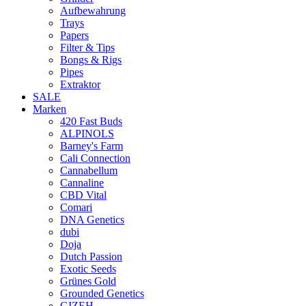
Aufbewahrung
Trays
Papers
Filter & Tips
Bongs & Rigs
Pipes
Extraktor
SALE
Marken
420 Fast Buds
ALPINOLS
Barney's Farm
Cali Connection
Cannabellum
Cannaline
CBD Vital
Comari
DNA Genetics
dubi
Doja
Dutch Passion
Exotic Seeds
Grünes Gold
Grounded Genetics
GIZEH