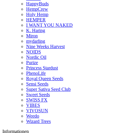
HappyBuds
HempCrew
Holy Hemp
HEMPER
I WANT YOU NAKED
K. Haring
Miron
mydarling
Nine Weeks Harvest
NOIDS
Nordic Oil
Purize
Princess Stardust
PhenoLife
Royal Queen Seeds
Sensi Seeds
Super Sativa Seed Club
Sweet Seeds
SWISS FX
VIBES
VIVOSUN
Weedo
Wizard Trees
Informationen