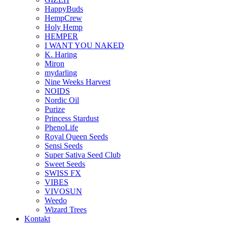
HappyBuds
HempCrew
Holy Hemp
HEMPER
I WANT YOU NAKED
K. Haring
Miron
mydarling
Nine Weeks Harvest
NOIDS
Nordic Oil
Purize
Princess Stardust
PhenoLife
Royal Queen Seeds
Sensi Seeds
Super Sativa Seed Club
Sweet Seeds
SWISS FX
VIBES
VIVOSUN
Weedo
Wizard Trees
Kontakt