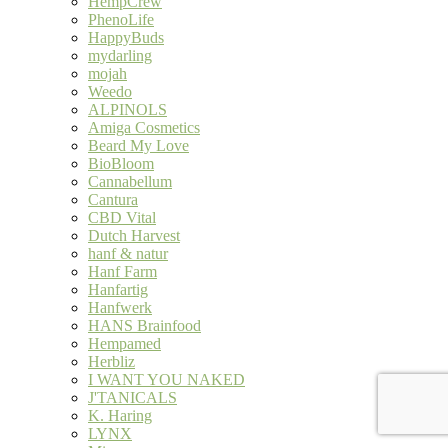
HempCrew
PhenoLife
HappyBuds
mydarling
mojah
Weedo
ALPINOLS
Amiga Cosmetics
Beard My Love
BioBloom
Cannabellum
Cantura
CBD Vital
Dutch Harvest
hanf & natur
Hanf Farm
Hanfartig
Hanfwerk
HANS Brainfood
Hempamed
Herbliz
I WANT YOU NAKED
J'TANICALS
K. Haring
LYNX