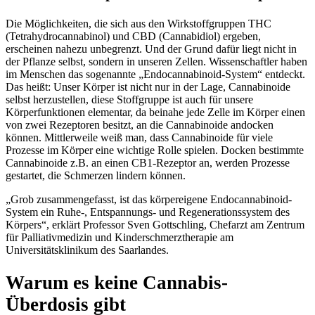
Die Möglichkeiten, die sich aus den Wirkstoffgruppen THC
(Tetrahydrocannabinol) und CBD (Cannabidiol) ergeben,
erscheinen nahezu unbegrenzt. Und der Grund dafür liegt nicht in
der Pflanze selbst, sondern in unseren Zellen. Wissenschaftler haben
im Menschen das sogenannte „Endocannabinoid-System“ entdeckt.
Das heißt: Unser Körper ist nicht nur in der Lage, Cannabinoide
selbst herzustellen, diese Stoffgruppe ist auch für unsere
Körperfunktionen elementar, da beinahe jede Zelle im Körper einen
von zwei Rezeptoren besitzt, an die Cannabinoide andocken
können. Mittlerweile weiß man, dass Cannabinoide für viele
Prozesse im Körper eine wichtige Rolle spielen. Docken bestimmte
Cannabinoide z.B. an einen CB1-Rezeptor an, werden Prozesse
gestartet, die Schmerzen lindern können.
„Grob zusammengefasst, ist das körpereigene Endocannabinoid-
System ein Ruhe-, Entspannungs- und Regenerationssystem des
Körpers“, erklärt Professor Sven Gottschling, Chefarzt am Zentrum
für Palliativmedizin und Kinderschmerztherapie am
Universitätsklinikum des Saarlandes.
Warum es keine Cannabis-
Überdosis gibt