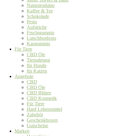
Naturprodukte
Kaffee & Tee
Schokolade
Pesto
Aufstriche
Fruchtgummis
Lutschbonbons
Kaugummis
Für Tiere
CBD Öle
Tiernahrung
für Hunde
für Katzen
Angebote
CBD
CBD Öle
CBD Blüten
CBD Kosmetik
Für Tiere
Hanf Lebensmittel
Zubehör
Geschenkboxen
Gutscheine
Marken