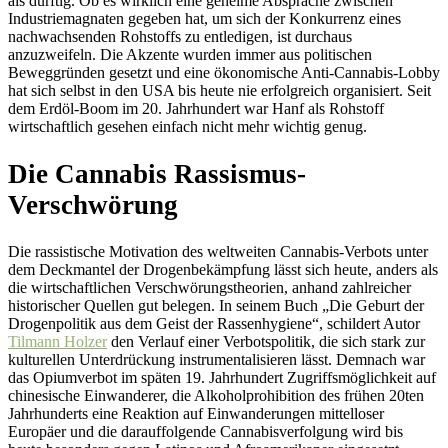
als dürftig. Ob es wirklich eine geheime Absprache zwischen
Industriemagnaten gegeben hat, um sich der Konkurrenz eines
nachwachsenden Rohstoffs zu entledigen, ist durchaus
anzuzweifeln. Die Akzente wurden immer aus politischen
Beweggründen gesetzt und eine ökonomische Anti-Cannabis-Lobby
hat sich selbst in den USA bis heute nie erfolgreich organisiert. Seit
dem Erdöl-Boom im 20. Jahrhundert war Hanf als Rohstoff
wirtschaftlich gesehen einfach nicht mehr wichtig genug.
Die Cannabis Rassismus-
Verschwörung
Die rassistische Motivation des weltweiten Cannabis-Verbots unter
dem Deckmantel der Drogenbekämpfung lässt sich heute, anders als
die wirtschaftlichen Verschwörungstheorien, anhand zahlreicher
historischer Quellen gut belegen. In seinem Buch „Die Geburt der
Drogenpolitik aus dem Geist der Rassenhygiene“, schildert Autor
Tilmann Holzer
den Verlauf einer Verbotspolitik, die sich stark zur
kulturellen Unterdrückung instrumentalisieren lässt. Demnach war
das Opiumverbot im späten 19. Jahrhundert Zugriffsmöglichkeit auf
chinesische Einwanderer, die Alkoholprohibition des frühen 20ten
Jahrhunderts eine Reaktion auf Einwanderungen mittelloser
Europäer und die darauffolgende Cannabisverfolgung wird bis