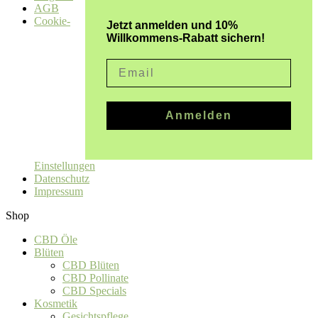
AGB
Cookie-
Jetzt anmelden und 10%
Willkommens-Rabatt sichern!
Email
Anmelden
Einstellungen
Datenschutz
Impressum
Shop
CBD Öle
Blüten
CBD Blüten
CBD Pollinate
CBD Specials
Kosmetik
Gesichtspflege