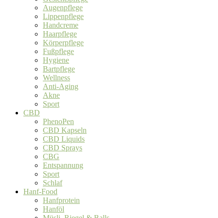
Augenpflege
Lippenpflege
Handcreme
Haarpflege
Körperpflege
Fußpflege
Hygiene
Bartpflege
Wellness
Anti-Aging
Akne
Sport
CBD
PhenoPen
CBD Kapseln
CBD Liquids
CBD Sprays
CBG
Entspannung
Sport
Schlaf
Hanf-Food
Hanfprotein
Hanföl
Müsli, Riegel & Balls