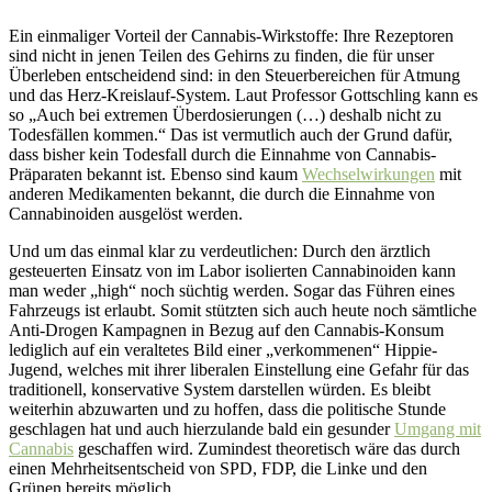
Ein einmaliger Vorteil der Cannabis-Wirkstoffe: Ihre Rezeptoren
sind nicht in jenen Teilen des Gehirns zu finden, die für unser
Überleben entscheidend sind: in den Steuerbereichen für Atmung
und das Herz-Kreislauf-System. Laut Professor Gottschling kann es
so „Auch bei extremen Überdosierungen (…) deshalb nicht zu
Todesfällen kommen.“ Das ist vermutlich auch der Grund dafür,
dass bisher kein Todesfall durch die Einnahme von Cannabis-
Präparaten bekannt ist. Ebenso sind kaum
Wechselwirkungen
mit
anderen Medikamenten bekannt, die durch die Einnahme von
Cannabinoiden ausgelöst werden.
Und um das einmal klar zu verdeutlichen: Durch den ärztlich
gesteuerten Einsatz von im Labor isolierten Cannabinoiden kann
man weder „high“ noch süchtig werden. Sogar das Führen eines
Fahrzeugs ist erlaubt. Somit stützten sich auch heute noch sämtliche
Anti-Drogen Kampagnen in Bezug auf den Cannabis-Konsum
lediglich auf ein veraltetes Bild einer „verkommenen“ Hippie-
Jugend, welches mit ihrer liberalen Einstellung eine Gefahr für das
traditionell, konservative System darstellen würden. Es bleibt
weiterhin abzuwarten und zu hoffen, dass die politische Stunde
geschlagen hat und auch hierzulande bald ein gesunder
Umgang mit
Cannabis
geschaffen wird. Zumindest theoretisch wäre das durch
einen Mehrheitsentscheid von SPD, FDP, die Linke und den
Grünen bereits möglich.