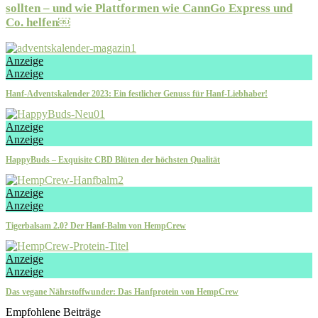
sollten – und wie Plattformen wie CannGo Express und
Co. helfen￼
Anzeige
Anzeige
Hanf-Adventskalender 2023: Ein festlicher Genuss für Hanf-Liebhaber!
Anzeige
Anzeige
HappyBuds – Exquisite CBD Blüten der höchsten Qualität
Anzeige
Anzeige
Tigerbalsam 2.0? Der Hanf-Balm von HempCrew
Anzeige
Anzeige
Das vegane Nährstoffwunder: Das Hanfprotein von HempCrew
Empfohlene Beiträge