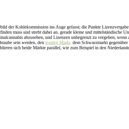
ild der Kohlekommission ins Auge gefasst; die Punkte Lizenzvergabe u
finden muss und strebt dabei an, gerade kleine und mittelständische Un
nalcannabis abzusehen, und Lizenzen unbegrenzt zu vergeben, wenn alles 
chraube sein werden, den
legalen Markt,
dem Schwarzmarkt gegenüber kon
lieren sich beide Märkte parallel, wie zum Beispiel in den Niederland