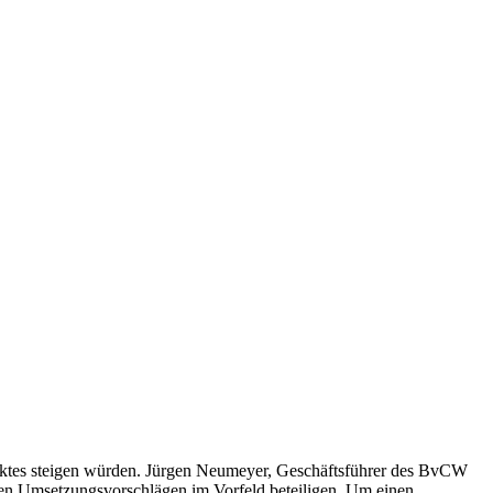
ktes steigen würden. Jürgen Neumeyer, Geschäftsführer des BvCW
schen Umsetzungsvorschlägen im Vorfeld beteiligen. Um einen