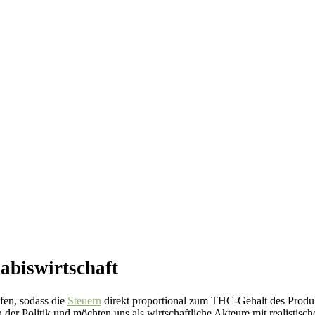
abiswirtschaft
en, sodass die
Steuern
direkt proportional zum THC-Gehalt des Produ
en der Politik und möchten uns als wirtschaftliche Akteure mit realisti