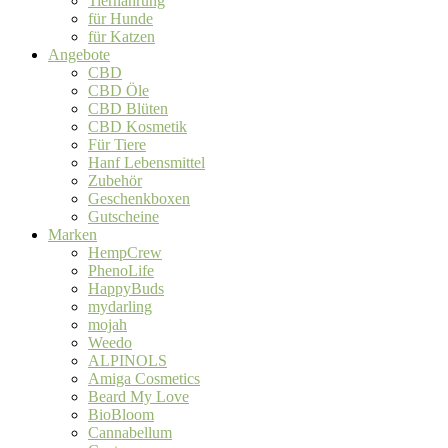
Tiernahrung
für Hunde
für Katzen
Angebote
CBD
CBD Öle
CBD Blüten
CBD Kosmetik
Für Tiere
Hanf Lebensmittel
Zubehör
Geschenkboxen
Gutscheine
Marken
HempCrew
PhenoLife
HappyBuds
mydarling
mojah
Weedo
ALPINOLS
Amiga Cosmetics
Beard My Love
BioBloom
Cannabellum