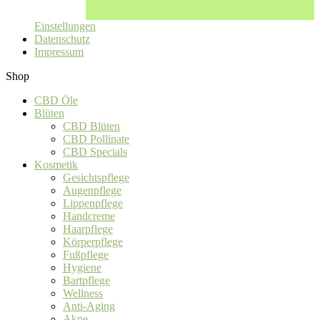
Einstellungen
Datenschutz
Impressum
Shop
CBD Öle
Blüten
CBD Blüten
CBD Pollinate
CBD Specials
Kosmetik
Gesichtspflege
Augenpflege
Lippenpflege
Handcreme
Haarpflege
Körperpflege
Fußpflege
Hygiene
Bartpflege
Wellness
Anti-Aging
Akne