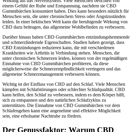
Wirkung auf das Nervensystem. Viele Menschen berichten von
einem Gefühl der Ruhe und Entspannung, nachdem sie CBD
Gummibärchen konsumiert haben. Dies kann besonders nützlich für
Menschen sein, die unter chronischem Stress oder Angstzuständen
leiden. In einer hektischen Welt kann die beruhigende Wirkung von
CBD dazu beitragen, das allgemeine Wohlbefinden zu verbessern.
Darüber hinaus haben CBD Gummibärchen entzündungshemmende
und schmerzlindernde Eigenschaften. Studien haben gezeigt, dass
CBD Entzündungen reduzieren kann, die mit verschiedenen
Krankheiten wie Arthritis in Verbindung stehen. Menschen, die
unter chronischen Schmerzen leiden, können von der regelmäßigen
Einnahme von CBD Gummibärchen profitieren, da diese
möglicherweise die Schmerzempfindlichkeit verringern und das
allgemeine Schmerzmanagement verbessern können.
Wichtig ist der Einfluss von CBD auf den Schlaf. Viele Menschen
kämpfen mit Schlafstörungen oder schlechter Schlafqualität. CBD
kann helfen, den Schlaf zu verbessern, indem es dem Körper hilft,
sich zu entspannen und den natürlichen Schlafzyklus zu
unterstützen. Die Einnahme von CBD Gummibärchen vor dem
Schlafengehen kann eine angenehme und effektive Möglichkeit
sein, eine erholsame Nachtruhe zu fördern.
Der Genussfaktor: Warum CBD