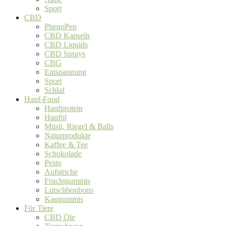
Sport
CBD
PhenoPen
CBD Kapseln
CBD Liquids
CBD Sprays
CBG
Entspannung
Sport
Schlaf
Hanf-Food
Hanfprotein
Hanföl
Müsli, Riegel & Balls
Naturprodukte
Kaffee & Tee
Schokolade
Pesto
Aufstriche
Fruchtgummis
Lutschbonbons
Kaugummis
Für Tiere
CBD Öle