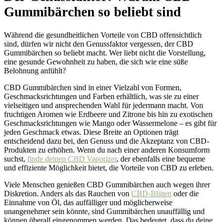
Gummibärchen so beliebt sind
Während die gesundheitlichen Vorteile von CBD offensichtlich
sind, dürfen wir nicht den Genussfaktor vergessen, der CBD
Gummibärchen so beliebt macht. Wer liebt nicht die Vorstellung,
eine gesunde Gewohnheit zu haben, die sich wie eine süße
Belohnung anfühlt?
CBD Gummibärchen sind in einer Vielzahl von Formen,
Geschmacksrichtungen und Farben erhältlich, was sie zu einer
vielseitigen und ansprechenden Wahl für jedermann macht. Von
fruchtigen Aromen wie Erdbeere und Zitrone bis hin zu exotischen
Geschmacksrichtungen wie Mango oder Wassermelone – es gibt für
jeden Geschmack etwas. Diese Breite an Optionen trägt
entscheidend dazu bei, den Genuss und die Akzeptanz von CBD-
Produkten zu erhöhen. Wenn du nach einer anderen Konsumform
suchst,
finde deinen CBD Vaporizer
, der ebenfalls eine bequeme
und effiziente Möglichkeit bietet, die Vorteile von CBD zu erleben.
Viele Menschen genießen CBD Gummibärchen auch wegen ihrer
Diskretion. Anders als das Rauchen von
CBD-Blüten
oder die
Einnahme von Öl, das auffälliger und möglicherweise
unangenehmer sein könnte, sind Gummibärchen unauffällig und
können überall eingenommen werden. Das bedeutet, dass du deine