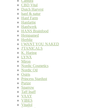
Cantura
CBD Vital
Dutch Harvest
hanf & natur
Hanf Farm
Hanfartig
Hanfwerk
HANS Brainfood
Hempamed
Herbliz
I WANT YOU NAKED
J'TANICALS
K. Haring
LYNX
Miron
Nordic Cosmetics
Nordic Oil
Osiris
Princess Stardust
Purize
Sparrow
Taff Inaff
VAAY
VIBES
Vitadol