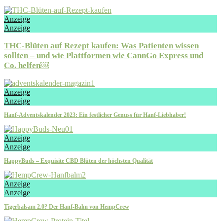
Anzeige
Anzeige
THC-Blüten auf Rezept kaufen: Was Patienten wissen
sollten – und wie Plattformen wie CannGo Express und
Co. helfen￼
Anzeige
Anzeige
Hanf-Adventskalender 2023: Ein festlicher Genuss für Hanf-Liebhaber!
Anzeige
Anzeige
HappyBuds – Exquisite CBD Blüten der höchsten Qualität
Anzeige
Anzeige
Tigerbalsam 2.0? Der Hanf-Balm von HempCrew