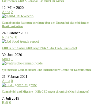
Faktencheck CBD & Corona: Das müsst ihr wissen
12. März 2020
Anna
2
Cannabinoide: Patienten berichten über den Nutzen bei blasenbildenden
Hautkrankheiten
24. Oktober 2021
Nina W.
0
CBD in der Küche: CBD belegt Platz #1 der Food-Trends 2020
30. Juni 2020
Miles
1
Synthetische Cannabinoide: Eine unerkennbare Gefahr für Konsumenten
21. Februar 2021
Anna
0
Cannabidol und Migräne – Hilft CBD gegen chronische Kopfschmerzen?
7. Juli 2019
Ralf
0