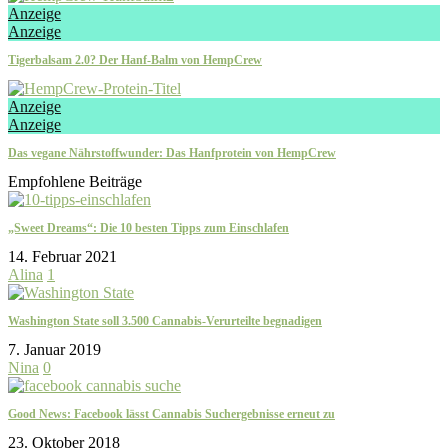
Anzeige
Anzeige
Tigerbalsam 2.0? Der Hanf-Balm von HempCrew
Anzeige
Anzeige
Das vegane Nährstoffwunder: Das Hanfprotein von HempCrew
Empfohlene Beiträge
„Sweet Dreams“: Die 10 besten Tipps zum Einschlafen
14. Februar 2021
Alina
1
Washington State soll 3.500 Cannabis-Verurteilte begnadigen
7. Januar 2019
Nina
0
Good News: Facebook lässt Cannabis Suchergebnisse erneut zu
23. Oktober 2018