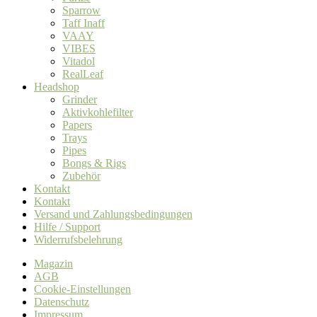
Sparrow
Taff Inaff
VAAY
VIBES
Vitadol
RealLeaf
Headshop
Grinder
Aktivkohlefilter
Papers
Trays
Pipes
Bongs & Rigs
Zubehör
Kontakt
Kontakt
Versand und Zahlungsbedingungen
Hilfe / Support
Widerrufsbelehrung
Magazin
AGB
Cookie-Einstellungen
Datenschutz
Impressum