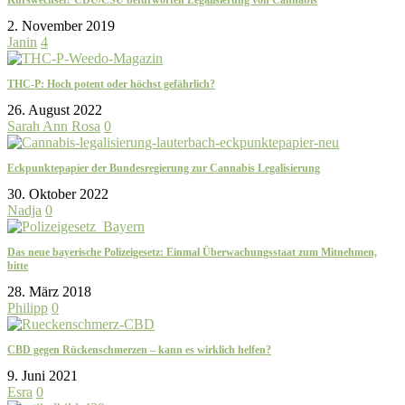
2. November 2019
Janin
4
THC-P: Hoch potent oder höchst gefährlich?
26. August 2022
Sarah Ann Rosa
0
Eckpunktepapier der Bundesregierung zur Cannabis Legalisierung
30. Oktober 2022
Nadja
0
Das neue bayerische Polizeigesetz: Einmal Überwachungsstaat zum Mitnehmen,
bitte
28. März 2018
Philipp
0
CBD gegen Rückenschmerzen – kann es wirklich helfen?
9. Juni 2021
Esra
0