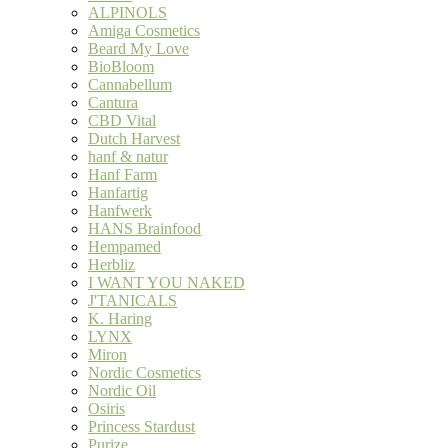
ALPINOLS
Amiga Cosmetics
Beard My Love
BioBloom
Cannabellum
Cantura
CBD Vital
Dutch Harvest
hanf & natur
Hanf Farm
Hanfartig
Hanfwerk
HANS Brainfood
Hempamed
Herbliz
I WANT YOU NAKED
J'TANICALS
K. Haring
LYNX
Miron
Nordic Cosmetics
Nordic Oil
Osiris
Princess Stardust
Purize