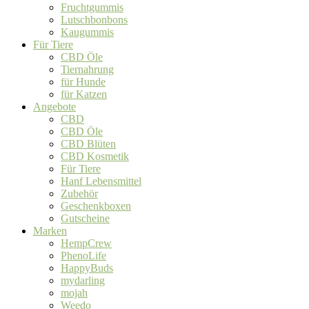
Fruchtgummis
Lutschbonbons
Kaugummis
Für Tiere
CBD Öle
Tiernahrung
für Hunde
für Katzen
Angebote
CBD
CBD Öle
CBD Blüten
CBD Kosmetik
Für Tiere
Hanf Lebensmittel
Zubehör
Geschenkboxen
Gutscheine
Marken
HempCrew
PhenoLife
HappyBuds
mydarling
mojah
Weedo