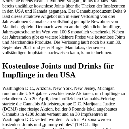
Konzepte bereits Realität. Mit dem Slogan „Joints for Jabs“ sind
bereits unzählige kostenlose Joints über die Theken der Impfzentren
in den USA und Kanada gegangen. Der Cannabisproduzent Delta 9
lässt dieses attraktive Angebot nun in einer Verlosung von drei
Jahresrationen Cannabis an vollständig geimpfte Bewohner von
Manitoba gipfeln. Demnach werden an drei glückliche Impflinge,
Jahresgutescheine im Wert von 100 $ monatlich verschenkt. Neben
der Jahresration gibt es weitere kleinere Preise wie kostenlose Joints
und Merchandise Produkte. Die Verlosung läuft noch bis zum 30.
September 2021 und jeder Bürger Manitobas, der seinen
vollständigen Impfstatus nachweisen kann, kann teilnehmen.
Kostenlose Joints und Drinks für
Impflinge in den USA
Washington D.C., Arizona, New York, New Jersey, Michigan –
rund um die USA gab es verschiedenste Aktionen, um Impflinge zu
rekrutieren. Am 20. April, dem inoffiziellen Cannabis-Feiertag
startete die Cannabis Aktivistengruppe D.C. Marijuana Justice
(DCMJ) eine riesige Aktion, bei der 8 Pounds lokal angebautes
Cannabis in 4200 Joints verbaut und an 30 Impfzentren in
Washington D.C. verteilt wurden. Auch in Arizona werden
kostenlose Joints und „gummy edibles“ (THC-haltige