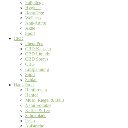
Fußpflege
Hygiene
Bartpflege
Wellness
Anti-Aging
Akne
Sport
CBD
PhenoPen
CBD Kapseln
CBD Liquids
CBD Sprays
CBG
Entspannung
Sport
Schlaf
Hanf-Food
Hanfprotein
Hanföl
Müsli, Riegel & Balls
Naturprodukte
Kaffee & Tee
Schokolade
Pesto
Aufstriche