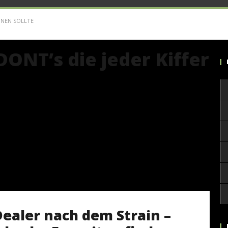
ENNEN SOLLTE
DONT’s die jeder Kiffer
ealer nach dem Strain –