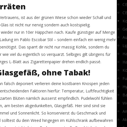
orräten
CB
CB
rtrauens, ist aus der grünen Wiese schon wieder Schall und
Ko
as ist nicht nur nervig sondern auch kostspielig.
Ge
r wieder nur in 10er Häppchen nach. Kaufe günstiger auf Menge
Au
Ladung im Pablo Escobar Stil – sondern einfach ein wenig mehr
Li
enötigst. Das sparrt dir nicht nur massig Kohle, sondern du
H
ie viel du eigentlich so verquarzt. Selbiges gilt übrigens für
rviges L-Blatt aus Zigarettenpapier drehen endlich passé.
Ha
Glasgefäß, ohne Tabak!
Kö
Fu
nn falsch deponiert verlieren deine kostbaren Knospen jeden
Hy
ntscheidenden Faktoren hierfür: Temperatur, Luftfeuchtigkeit
Ba
e zarten Blüten nämlich äusserst empfindlich. Pudelwohl fühlen
We
en, am besten abgedunkelten, Glasgefäß. Hier sind sind sie
An
immel und Sonnenlicht. So konservierst du Geschmack und
Ak
ll solltest du dein Weed hingegen im Kühlschrank aufbewahren