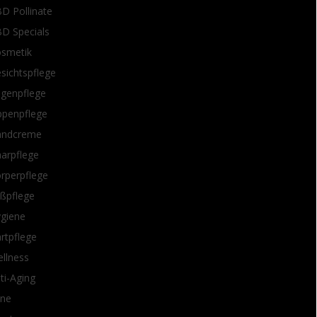
D Pollinate
D Specials
smetik
sichtspflege
genpflege
ppenpflege
andcreme
arpflege
rperpflege
ßpflege
giene
rtpflege
llness
ti-Aging
ne