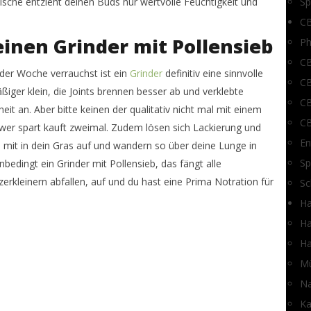
sche entzieht deinen Buds nur wertvolle Feuchtigkeit und
Sp
C
einen Grinder mit Pollensieb
P
CB
der Woche verrauchst ist ein
Grinder
definitiv eine sinnvolle
CB
ßiger klein, die Joints brennen besser ab und verklebte
CB
it an. Aber bitte keinen der qualitativ nicht mal mit einem
C
er spart kauft zweimal. Zudem lösen sich Lackierung und
En
m mit in dein Gras auf und wandern so über deine Lunge in
Sp
bedingt ein Grinder mit Pollensieb, das fängt alle
erkleinern abfallen, auf und du hast eine Prima Notration für
Sc
Ha
Ha
Ha
Mü
Na
Ka