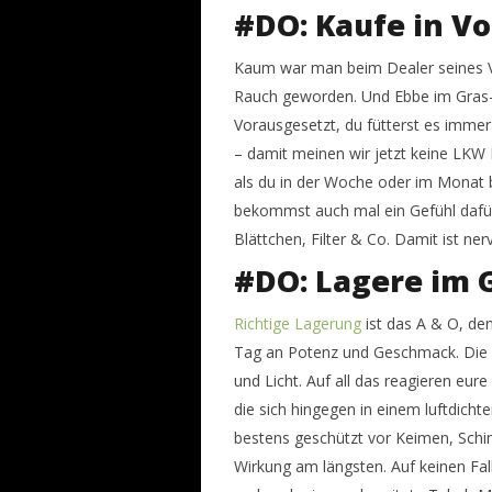
#DO: Kaufe in V
Kaum war man beim Dealer seines Ve
Rauch geworden. Und Ebbe im Gras-Gl
Vorausgesetzt, du fütterst es imme
– damit meinen wir jetzt keine LKW 
als du in der Woche oder im Monat b
bekommst auch mal ein Gefühl dafür w
Blättchen, Filter & Co. Damit ist ne
#DO: Lagere im 
Richtige Lagerung
ist das A & O, de
Tag an Potenz und Geschmack. Die e
und Licht. Auf all das reagieren eur
die sich hingegen in einem luftdicht
bestens geschützt vor Keimen, Sch
Wirkung am längsten. Auf keinen Fa