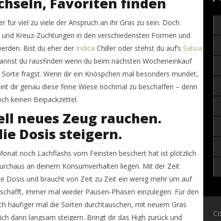
hseln, Favoriten finden
r für viel zu viele der Anspruch an ihr Gras zu sein. Doch
n und Kreuz-Züchtungen in den verschiedensten Formen und
werden. Bist du eher der
Indica
Chiller oder stehst du auf’s
Sativa
 kannst du rausfinden wenn du beim nächsten Wocheneinkauf
r Sorte fragst. Wenn dir ein Knöspchen mal besonders mundet,
eit dir genau diese feine Wiese nochmal zu beschaffen – denn
och keinen Beipackzettel.
ell neues Zeug rauchen.
ie Dosis steigern.
 Monat noch Lachflashs vom Feinsten beschert hat ist plötzlich
durchaus an deinem Konsumverhalten liegen. Mit der Zeit
ie Dosis und braucht von Zeit zu Zeit ein wenig mehr um auf
e schafft, immer mal wieder Pausen-Phasen einzulegen. Für den
fach häufiger mal die Sorten durchtauschen, mit neuem Gras
Co
ich dann langsam steigern. Bringt dir das High zurück und