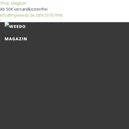
Shop
Magazin
Ab 50€ versandkostenfrei
info@myweedo.de
089/30707996
MAGAZIN