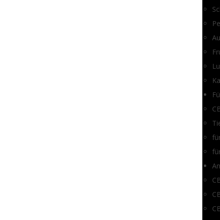
Sc
Pe
Au
Fr
Lu
K
Fü
CB
Ti
fü
fü
An
C
CB
CB