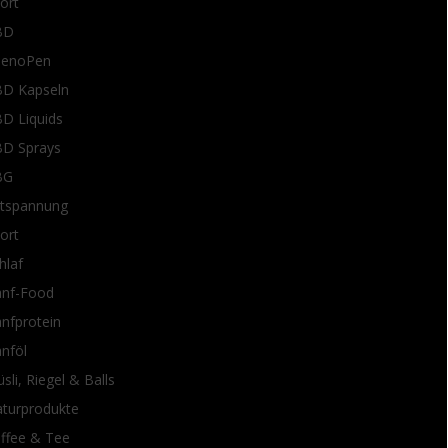
ort
BD
henoPen
D Kapseln
D Liquids
D Sprays
BG
tspannung
ort
hlaf
nf-Food
nfprotein
nföl
sli, Riegel & Balls
turprodukte
ffee & Tee