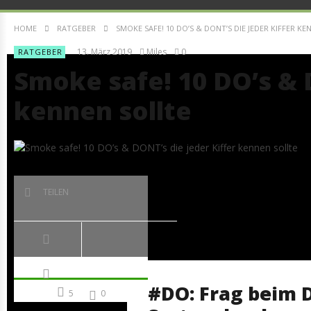
HOME
RATGEBER
SMOKE SAFE! 10 DO’S & DONT’S DIE JEDER KIFFER K
13. März 2019
Miles
0
RATGEBER
Smoke safe! 10 DO’s & 
kennen sollte
TEILEN
#DO: Frag beim D
5
0