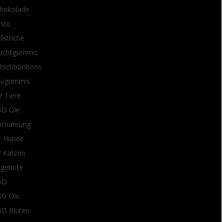
hokolade
sto
fstriche
uchtgummis
tschbonbons
augummis
r Tiere
D Öle
ernahrung
r Hunde
r Katzen
gebote
BD
D Öle
D Blüten