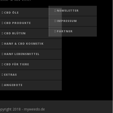
NEWSLETTER
CBD ÖLE
IMPRESSUM
CBD PRODUKTE
PARTNER
CBD BLÜTEN
HANF & CBD KOSMETIK
HANF LEBENSMITTEL
CBD FÜR TIERE
EXTRAS
ANGEBOTE
pyright 2018 - myweedo.de