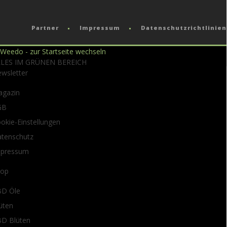
Partner
Impressum
Datenschutzrichtlinien
LLES IM GRÜNEN BEREICH
wsletter
gazin
GB
okie-Einstellungen
tenschutz
mpressum
hop
D Öle
üten
D Blüten