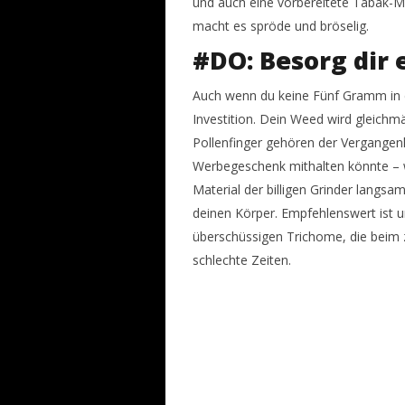
und auch eine vorbereitete Tabak-Mi
macht es spröde und bröselig.
#DO: Besorg dir 
Auch wenn du keine Fünf Gramm in 
Investition. Dein Weed wird gleichmä
Pollenfinger gehören der Vergangenhe
Werbegeschenk mithalten könnte – w
Material der billigen Grinder langsa
deinen Körper. Empfehlenswert ist un
überschüssigen Trichome, die beim z
schlechte Zeiten.