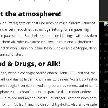
out the atmosphere!
 Geburtstag gefeiert hast und noch heimlich hinterm Schulhof
ch klar sein. Jedoch ist das richtige Setting für ein gutes High
A
Ne
in paar schöne Buds! Also kram deine Lieblingsplatte aus dem
chern ab, oder investiere ein, zwei Euro in eine Lichterkette.
Ma
t dich wohl. Dann hol deine Best-Buddies an die Strippe, denn
A
 am schönsten.
Co
d & Drugs, or Alk!
Da
I
öse, wenn nicht sogar tödlich enden. Denn THC verstärkt die
ant und das ist leider nicht immer zu deinem Vorteil. Solltest du
S
rfreudigkeit verzichten wollen probiere es vorerst auf einen für
CB
häre zu beschränken. Das erspart die die ein oder andere
Bl
 Bei Weed und Alkohol gilt die Faustregel: Bierchen nach dem
 Joint im Vollsuff macht dich so richtig druff… Also smoke safe!
CB