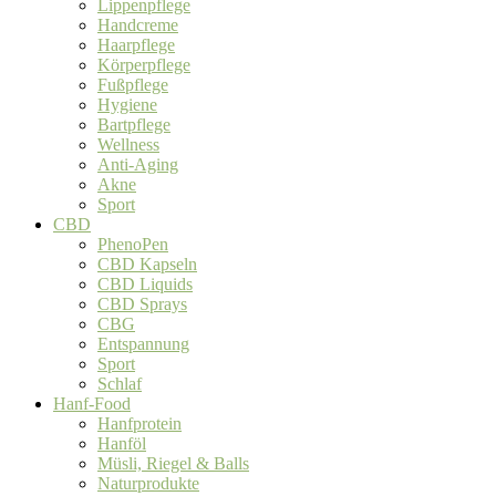
Lippenpflege
Handcreme
Haarpflege
Körperpflege
Fußpflege
Hygiene
Bartpflege
Wellness
Anti-Aging
Akne
Sport
CBD
PhenoPen
CBD Kapseln
CBD Liquids
CBD Sprays
CBG
Entspannung
Sport
Schlaf
Hanf-Food
Hanfprotein
Hanföl
Müsli, Riegel & Balls
Naturprodukte