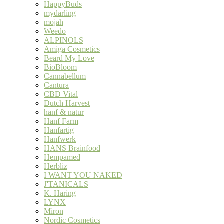
HappyBuds
mydarling
mojah
Weedo
ALPINOLS
Amiga Cosmetics
Beard My Love
BioBloom
Cannabellum
Cantura
CBD Vital
Dutch Harvest
hanf & natur
Hanf Farm
Hanfartig
Hanfwerk
HANS Brainfood
Hempamed
Herbliz
I WANT YOU NAKED
J'TANICALS
K. Haring
LYNX
Miron
Nordic Cosmetics