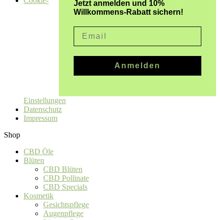
Cookie-
Jetzt anmelden und 10%
Willkommens-Rabatt sichern!
Email
Anmelden
Einstellungen
Datenschutz
Impressum
Shop
CBD Öle
Blüten
CBD Blüten
CBD Pollinate
CBD Specials
Kosmetik
Gesichtspflege
Augenpflege