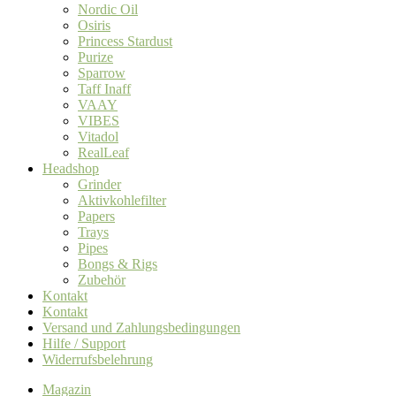
Nordic Oil
Osiris
Princess Stardust
Purize
Sparrow
Taff Inaff
VAAY
VIBES
Vitadol
RealLeaf
Headshop
Grinder
Aktivkohlefilter
Papers
Trays
Pipes
Bongs & Rigs
Zubehör
Kontakt
Kontakt
Versand und Zahlungsbedingungen
Hilfe / Support
Widerrufsbelehrung
Magazin