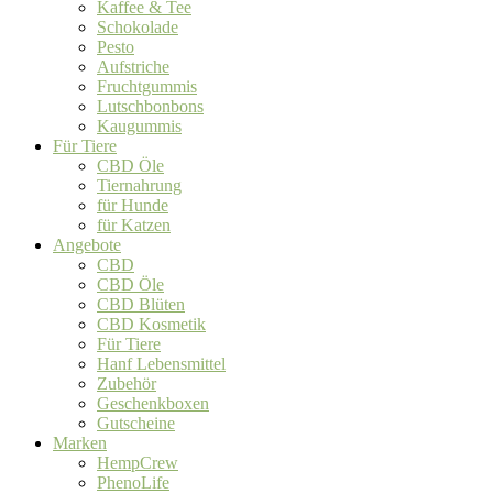
Kaffee & Tee
Schokolade
Pesto
Aufstriche
Fruchtgummis
Lutschbonbons
Kaugummis
Für Tiere
CBD Öle
Tiernahrung
für Hunde
für Katzen
Angebote
CBD
CBD Öle
CBD Blüten
CBD Kosmetik
Für Tiere
Hanf Lebensmittel
Zubehör
Geschenkboxen
Gutscheine
Marken
HempCrew
PhenoLife