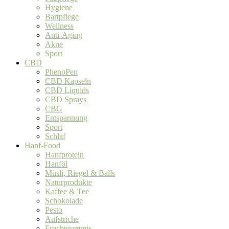
Hygiene
Bartpflege
Wellness
Anti-Aging
Akne
Sport
CBD
PhenoPen
CBD Kapseln
CBD Liquids
CBD Sprays
CBG
Entspannung
Sport
Schlaf
Hanf-Food
Hanfprotein
Hanföl
Müsli, Riegel & Balls
Naturprodukte
Kaffee & Tee
Schokolade
Pesto
Aufstriche
Fruchtgummis