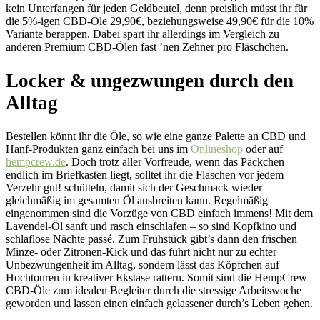
kein Unterfangen für jeden Geldbeutel, denn preislich müsst ihr für
die 5%-igen CBD-Öle 29,90€, beziehungsweise 49,90€ für die 10%
Variante berappen. Dabei spart ihr allerdings im Vergleich zu
anderen Premium CBD-Ölen fast ’nen Zehner pro Fläschchen.
Locker & ungezwungen durch den
Alltag
Bestellen könnt ihr die Öle, so wie eine ganze Palette an CBD und
Hanf-Produkten ganz einfach bei uns im
Onlineshop
oder auf
hempcrew.de
. Doch trotz aller Vorfreude, wenn das Päckchen
endlich im Briefkasten liegt, solltet ihr die Flaschen vor jedem
Verzehr gut! schütteln, damit sich der Geschmack wieder
gleichmäßig im gesamten Öl ausbreiten kann. Regelmäßig
eingenommen sind die Vorzüge von CBD einfach immens! Mit dem
Lavendel-Öl sanft und rasch einschlafen – so sind Kopfkino und
schlaflose Nächte passé. Zum Frühstück gibt’s dann den frischen
Minze- oder Zitronen-Kick und das führt nicht nur zu echter
Unbezwungenheit im Alltag, sondern lässt das Köpfchen auf
Hochtouren in kreativer Ekstase rattern. Somit sind die HempCrew
CBD-Öle zum idealen Begleiter durch die stressige Arbeitswoche
geworden und lassen einen einfach gelassener durch’s Leben gehen.