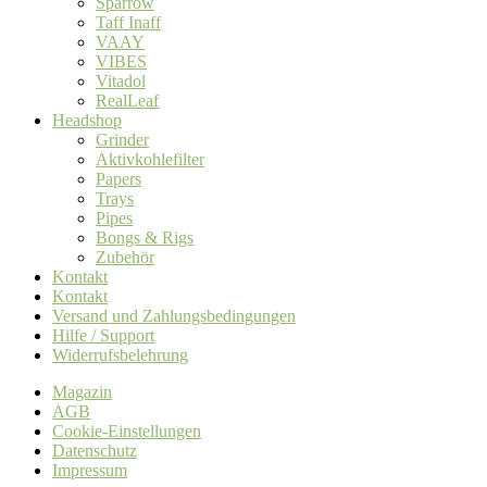
Sparrow
Taff Inaff
VAAY
VIBES
Vitadol
RealLeaf
Headshop
Grinder
Aktivkohlefilter
Papers
Trays
Pipes
Bongs & Rigs
Zubehör
Kontakt
Kontakt
Versand und Zahlungsbedingungen
Hilfe / Support
Widerrufsbelehrung
Magazin
AGB
Cookie-Einstellungen
Datenschutz
Impressum