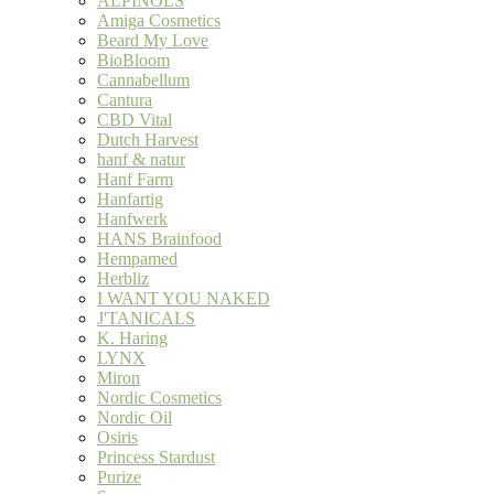
ALPINOLS
Amiga Cosmetics
Beard My Love
BioBloom
Cannabellum
Cantura
CBD Vital
Dutch Harvest
hanf & natur
Hanf Farm
Hanfartig
Hanfwerk
HANS Brainfood
Hempamed
Herbliz
I WANT YOU NAKED
J'TANICALS
K. Haring
LYNX
Miron
Nordic Cosmetics
Nordic Oil
Osiris
Princess Stardust
Purize