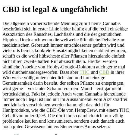
CBD ist legal & ungefährlich!
Die allgemein vorherrschende Meinung zum Thema Cannabis
beschränkt sich in erster Linie leider häufig auf die recht einseitige
Assoziation des Rausches, Lachflashs und die der gemütlichen
Hippies. Doch auch wenn die weltweite öffentliche Debatte zum
medizinischen Gebrauch immer entschlossener geführt wird und
vielerorts bereits konkrete Einsatzmöglichkeiten etabliert wurden,
schafft es die wohl hübscheste aller Pflanzen hierzulande einfach
nicht ihren zweifelhaften Ruf abzuschütteln. Hierbei werden
sämtliche Aspekte von Hobby-Google-Doktoren auch gerne mal
wild durcheinandergeworfen. Dass aber
THC
und
CBD
in ihrer
Wirkweise völlig unterschiedlich sind und ihre einzige
Gemeinsamkeit darin besteht, der selben Pflanze zu entspringen,
wird gerne – vor lauter Schaum vor dem Mund – erst gar nicht
berücksichtigt. Fakt ist jedoch: Auch wenn Cannabis hierzulande
immer noch illegal ist und nur im Ausnahmefall vom Arzt straffrei
medizinisch verschrieben werden kann, gilt das nicht für
Hanfprodukte, wie die CBD-Öle von HempCrew, mit einem THC
Gehalt von unter 0,2%. Die dürft ihr so nämlich nicht nur völlig
problemlos kaufen und konsumieren, sondern euch danach auch
noch guten Gewissens hinters Steuer eures Autos setzen.