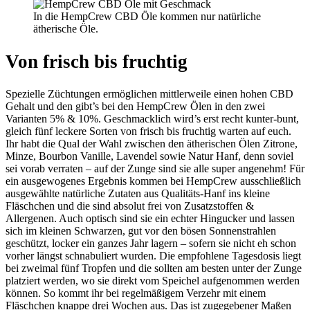
In die HempCrew CBD Öle kommen nur natürliche
ätherische Öle.
Von frisch bis fruchtig
Spezielle Züchtungen ermöglichen mittlerweile einen hohen CBD
Gehalt und den gibt’s bei den HempCrew Ölen in den zwei
Varianten 5% & 10%. Geschmacklich wird’s erst recht kunter-bunt,
gleich fünf leckere Sorten von frisch bis fruchtig warten auf euch.
Ihr habt die Qual der Wahl zwischen den ätherischen Ölen Zitrone,
Minze, Bourbon Vanille, Lavendel sowie Natur Hanf, denn soviel
sei vorab verraten – auf der Zunge sind sie alle super angenehm! Für
ein ausgewogenes Ergebnis kommen bei HempCrew ausschließlich
ausgewählte natürliche Zutaten aus Qualitäts-Hanf ins kleine
Fläschchen und die sind absolut frei von Zusatzstoffen &
Allergenen. Auch optisch sind sie ein echter Hingucker und lassen
sich im kleinen Schwarzen, gut vor den bösen Sonnenstrahlen
geschützt, locker ein ganzes Jahr lagern – sofern sie nicht eh schon
vorher längst schnabuliert wurden. Die empfohlene Tagesdosis liegt
bei zweimal fünf Tropfen und die sollten am besten unter der Zunge
platziert werden, wo sie direkt vom Speichel aufgenommen werden
können. So kommt ihr bei regelmäßigem Verzehr mit einem
Fläschchen knappe drei Wochen aus. Das ist zugegebener Maßen