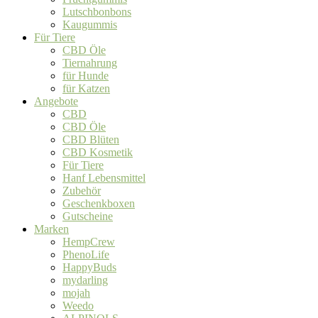
Lutschbonbons
Kaugummis
Für Tiere
CBD Öle
Tiernahrung
für Hunde
für Katzen
Angebote
CBD
CBD Öle
CBD Blüten
CBD Kosmetik
Für Tiere
Hanf Lebensmittel
Zubehör
Geschenkboxen
Gutscheine
Marken
HempCrew
PhenoLife
HappyBuds
mydarling
mojah
Weedo