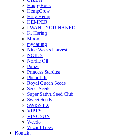
HappyBuds
HempCrew
Holy Hemp
HEMPER
I WANT YOU NAKED
K. Haring
Miron
mydarling
Nine Weeks Harvest
NOIDS
Nordic Oil
Purize
Princess Stardust
PhenoLife
Royal Queen Seeds
Sensi Seeds
Super Sativa Seed Club
Sweet Seeds
SWISS FX
VIBES
VIVOSUN
Weedo
Wizard Trees
Kontakt