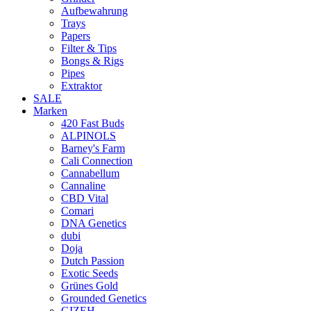
Aufbewahrung
Trays
Papers
Filter & Tips
Bongs & Rigs
Pipes
Extraktor
SALE
Marken
420 Fast Buds
ALPINOLS
Barney's Farm
Cali Connection
Cannabellum
Cannaline
CBD Vital
Comari
DNA Genetics
dubi
Doja
Dutch Passion
Exotic Seeds
Grünes Gold
Grounded Genetics
GIZEH