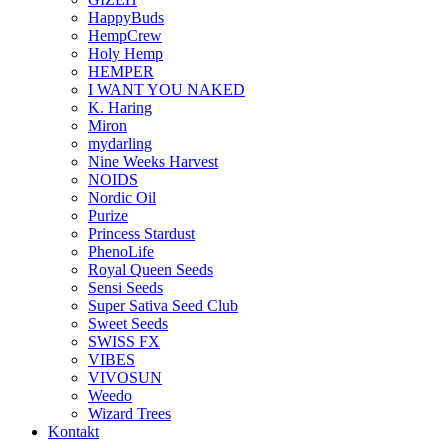
HappyBuds
HempCrew
Holy Hemp
HEMPER
I WANT YOU NAKED
K. Haring
Miron
mydarling
Nine Weeks Harvest
NOIDS
Nordic Oil
Purize
Princess Stardust
PhenoLife
Royal Queen Seeds
Sensi Seeds
Super Sativa Seed Club
Sweet Seeds
SWISS FX
VIBES
VIVOSUN
Weedo
Wizard Trees
Kontakt