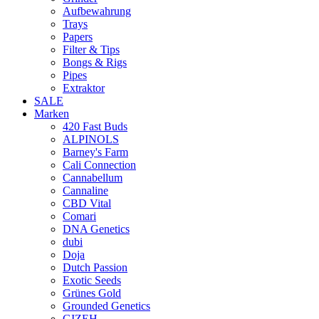
Aufbewahrung
Trays
Papers
Filter & Tips
Bongs & Rigs
Pipes
Extraktor
SALE
Marken
420 Fast Buds
ALPINOLS
Barney's Farm
Cali Connection
Cannabellum
Cannaline
CBD Vital
Comari
DNA Genetics
dubi
Doja
Dutch Passion
Exotic Seeds
Grünes Gold
Grounded Genetics
GIZEH