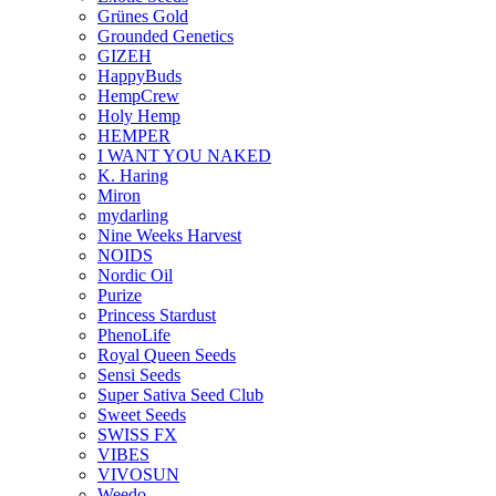
Grünes Gold
Grounded Genetics
GIZEH
HappyBuds
HempCrew
Holy Hemp
HEMPER
I WANT YOU NAKED
K. Haring
Miron
mydarling
Nine Weeks Harvest
NOIDS
Nordic Oil
Purize
Princess Stardust
PhenoLife
Royal Queen Seeds
Sensi Seeds
Super Sativa Seed Club
Sweet Seeds
SWISS FX
VIBES
VIVOSUN
Weedo