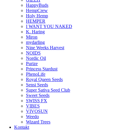
HappyBuds
HempCrew
Holy Hemp
HEMPER
I WANT YOU NAKED
K. Haring
Miron
mydarling
Nine Weeks Harvest
NOIDS
Nordic Oil
Purize
Princess Stardust
PhenoLife
Royal Queen Seeds
Sensi Seeds
Super Sativa Seed Club
Sweet Seeds
SWISS FX
VIBES
VIVOSUN
Weedo
Wizard Trees
Kontakt