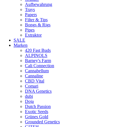
Aufbewahrung
Trays
Papers
Filter & Tips
Bongs & Rigs
Pipes
Extraktor
SALE
Marken
420 Fast Buds
ALPINOLS
Barney's Farm
Cali Connection
Cannabellum
Cannaline
CBD Vital
Comari
DNA Genetics
dubi
Doja
Dutch Passion
Exotic Seeds
Grünes Gold
Grounded Genetics
GIZEH