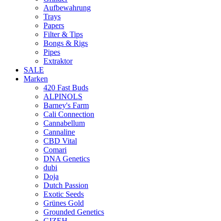
Aufbewahrung
Trays
Papers
Filter & Tips
Bongs & Rigs
Pipes
Extraktor
SALE
Marken
420 Fast Buds
ALPINOLS
Barney's Farm
Cali Connection
Cannabellum
Cannaline
CBD Vital
Comari
DNA Genetics
dubi
Doja
Dutch Passion
Exotic Seeds
Grünes Gold
Grounded Genetics
GIZEH