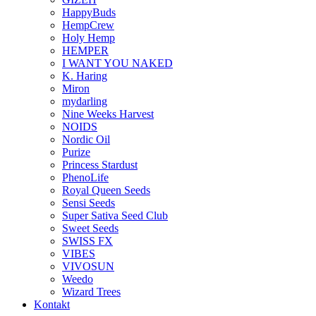
HappyBuds
HempCrew
Holy Hemp
HEMPER
I WANT YOU NAKED
K. Haring
Miron
mydarling
Nine Weeks Harvest
NOIDS
Nordic Oil
Purize
Princess Stardust
PhenoLife
Royal Queen Seeds
Sensi Seeds
Super Sativa Seed Club
Sweet Seeds
SWISS FX
VIBES
VIVOSUN
Weedo
Wizard Trees
Kontakt