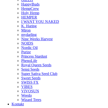
HappyBuds
HempCrew
Holy Hemp
HEMPER
I WANT YOU NAKED
K. Haring
Miron
mydarling
Nine Weeks Harvest
NOIDS
Nordic Oil
Purize
Princess Stardust
PhenoLife
Royal Queen Seeds
Sensi Seeds
Super Sativa Seed Club
Sweet Seeds
SWISS FX
VIBES
VIVOSUN
Weedo
Wizard Trees
Kontakt