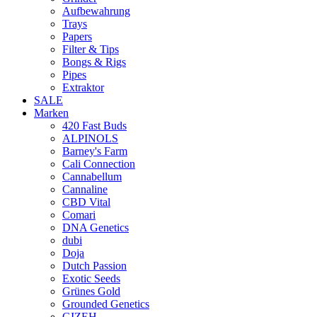
Aufbewahrung
Trays
Papers
Filter & Tips
Bongs & Rigs
Pipes
Extraktor
SALE
Marken
420 Fast Buds
ALPINOLS
Barney's Farm
Cali Connection
Cannabellum
Cannaline
CBD Vital
Comari
DNA Genetics
dubi
Doja
Dutch Passion
Exotic Seeds
Grünes Gold
Grounded Genetics
GIZEH