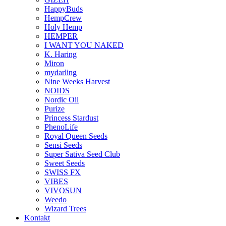
HappyBuds
HempCrew
Holy Hemp
HEMPER
I WANT YOU NAKED
K. Haring
Miron
mydarling
Nine Weeks Harvest
NOIDS
Nordic Oil
Purize
Princess Stardust
PhenoLife
Royal Queen Seeds
Sensi Seeds
Super Sativa Seed Club
Sweet Seeds
SWISS FX
VIBES
VIVOSUN
Weedo
Wizard Trees
Kontakt