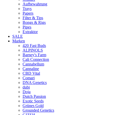
Aufbewahrung
Trays
Papers
Filter & Tips
Bongs & Rigs
Pipes
Extraktor
SALE
Marken
420 Fast Buds
ALPINOLS
Barney's Farm
Cali Connection
Cannabellum
Cannaline
CBD Vital
Comari
DNA Genetics
dubi
Doja
Dutch Passion
Exotic Seeds
Grünes Gold
Grounded Genetics
GIZEH