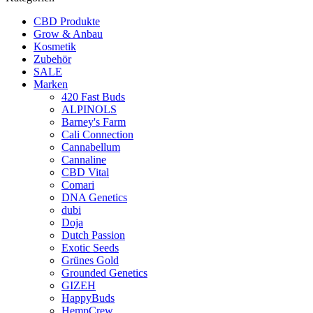
CBD Produkte
Grow & Anbau
Kosmetik
Zubehör
SALE
Marken
420 Fast Buds
ALPINOLS
Barney's Farm
Cali Connection
Cannabellum
Cannaline
CBD Vital
Comari
DNA Genetics
dubi
Doja
Dutch Passion
Exotic Seeds
Grünes Gold
Grounded Genetics
GIZEH
HappyBuds
HempCrew