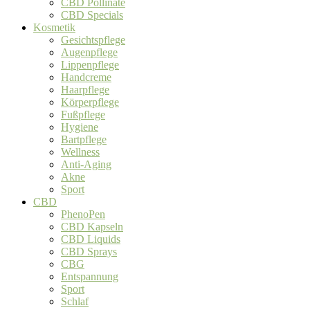
CBD Pollinate
CBD Specials
Kosmetik
Gesichtspflege
Augenpflege
Lippenpflege
Handcreme
Haarpflege
Körperpflege
Fußpflege
Hygiene
Bartpflege
Wellness
Anti-Aging
Akne
Sport
CBD
PhenoPen
CBD Kapseln
CBD Liquids
CBD Sprays
CBG
Entspannung
Sport
Schlaf