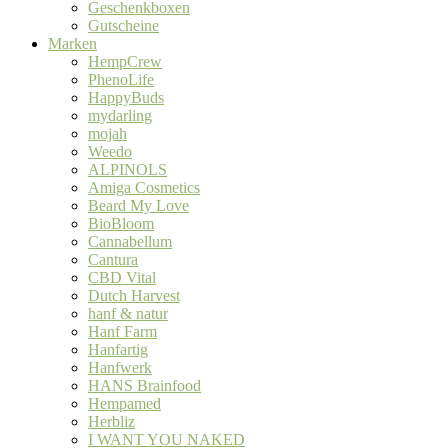
Geschenkboxen
Gutscheine
Marken
HempCrew
PhenoLife
HappyBuds
mydarling
mojah
Weedo
ALPINOLS
Amiga Cosmetics
Beard My Love
BioBloom
Cannabellum
Cantura
CBD Vital
Dutch Harvest
hanf & natur
Hanf Farm
Hanfartig
Hanfwerk
HANS Brainfood
Hempamed
Herbliz
I WANT YOU NAKED