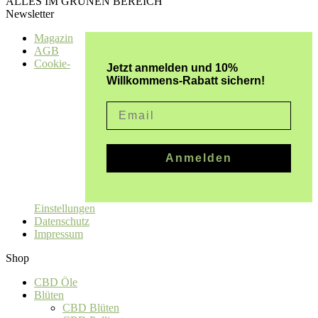
ALLES IM GRÜNEN BEREICH
Newsletter
Magazin
AGB
Cookie-
Jetzt anmelden und 10%
Willkommens-Rabatt sichern!
Email
Anmelden
Einstellungen
Datenschutz
Impressum
Shop
CBD Öle
Blüten
CBD Blüten