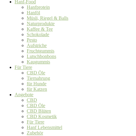
Hanf-Food
Hanfprotein
Hanföl
Müsli, Riegel & Balls
Naturprodukte
Kaffee & Tee
Schokolade
Pesto
Aufstriche
Fruchtgummis
Lutschbonbons
Kaugummis
Für Tiere
CBD Öle
Tiernahrung
für Hunde
für Katzen
Angebote
CBD
CBD Öle
CBD Blüten
CBD Kosmetik
Für Tiere
Hanf Lebensmittel
Zubehör