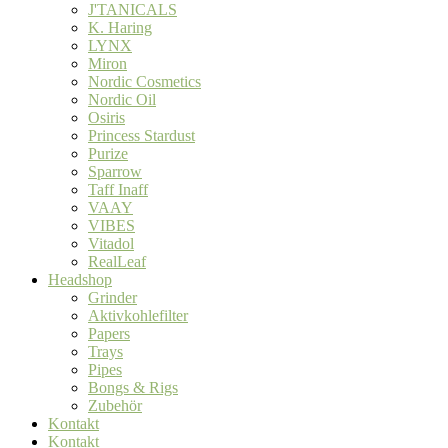
J'TANICALS
K. Haring
LYNX
Miron
Nordic Cosmetics
Nordic Oil
Osiris
Princess Stardust
Purize
Sparrow
Taff Inaff
VAAY
VIBES
Vitadol
RealLeaf
Headshop
Grinder
Aktivkohlefilter
Papers
Trays
Pipes
Bongs & Rigs
Zubehör
Kontakt
Kontakt