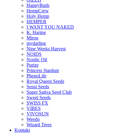
HappyBuds
HempCrew
Holy Hemp
HEMPER
I WANT YOU NAKED
K. Haring
Miron
mydarling
Nine Weeks Harvest
NOIDS
Nordic Oil
Purize
Princess Stardust
PhenoLife
Royal Queen Seeds
Sensi Seeds
Super Sativa Seed Club
Sweet Seeds
SWISS FX
VIBES
VIVOSUN
Weedo
Wizard Trees
Kontakt