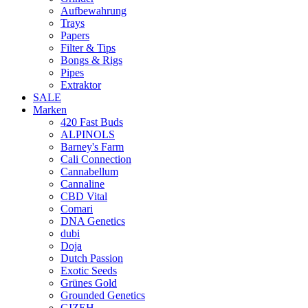
Aufbewahrung
Trays
Papers
Filter & Tips
Bongs & Rigs
Pipes
Extraktor
SALE
Marken
420 Fast Buds
ALPINOLS
Barney's Farm
Cali Connection
Cannabellum
Cannaline
CBD Vital
Comari
DNA Genetics
dubi
Doja
Dutch Passion
Exotic Seeds
Grünes Gold
Grounded Genetics
GIZEH