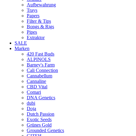
Aufbewahrung
Trays
Papers
Filter & Tips
Bongs & Rigs
Pipes
Extraktor
SALE
Marken
420 Fast Buds
ALPINOLS
Barney's Farm
Cali Connection
Cannabellum
Cannaline
CBD Vital
Comari
DNA Genetics
dubi
Doja
Dutch Passion
Exotic Seeds
Grünes Gold
Grounded Genetics
GIZEH