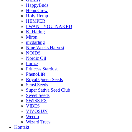
HappyBuds
HempCrew
Holy Hemp
HEMPER
I WANT YOU NAKED
K. Haring
Miron
mydarling
Nine Weeks Harvest
NOIDS
Nordic Oil
Purize
Princess Stardust
PhenoLife
Royal Queen Seeds
Sensi Seeds
Super Sativa Seed Club
Sweet Seeds
SWISS FX
VIBES
VIVOSUN
Weedo
Wizard Trees
Kontakt