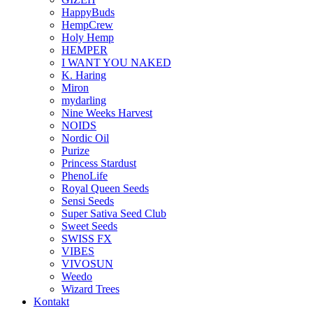
HappyBuds
HempCrew
Holy Hemp
HEMPER
I WANT YOU NAKED
K. Haring
Miron
mydarling
Nine Weeks Harvest
NOIDS
Nordic Oil
Purize
Princess Stardust
PhenoLife
Royal Queen Seeds
Sensi Seeds
Super Sativa Seed Club
Sweet Seeds
SWISS FX
VIBES
VIVOSUN
Weedo
Wizard Trees
Kontakt