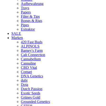
Aufbewahrung
Trays
Papers
Filter & Tips
Bongs & Rigs
Pipes
Extraktor
SALE
Marken
420 Fast Buds
ALPINOLS
Barney's Farm
Cali Connection
Cannabellum
Cannaline
CBD Vital
Comari
DNA Genetics
dubi
Doja
Dutch Passion
Exotic Seeds
Grünes Gold
Grounded Genetics
GIZEH